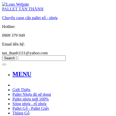
PALLET TẤN THÀNH
Chuyên cung cấp pallet gỗ - nhựa
Hotline:
0909 379 949
Email liên hệ:
tan_thanh1111@yahoo.com
MENU
Giới Thiệu
Pallet Nhựa đã sử dụng
Pallet nhựa mới 100%
Sóng nhựa - rổ nhựa
Pallet Gỗ - Pallet Giấy
Thùng Gỗ