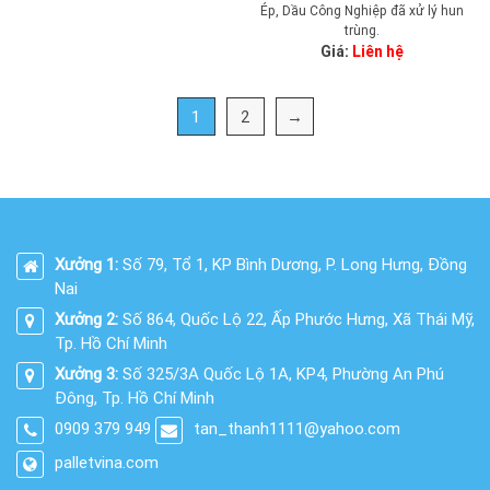
Ép, Dầu Công Nghiệp đã xử lý hun
trùng.
Giá:
Liên hệ
1
2
→
Xưởng 1:
Số 79, Tổ 1, KP Bình Dương, P. Long Hưng, Đồng
Nai
Xưởng 2:
Số 864, Quốc Lộ 22, Ấp Phước Hưng, Xã Thái Mỹ,
Tp. Hồ Chí Minh
Xưởng 3:
Số 325/3A Quốc Lộ 1A, KP4, Phường An Phú
Đông, Tp. Hồ Chí Minh
0909 379 949
tan_thanh1111@yahoo.com
palletvina.com