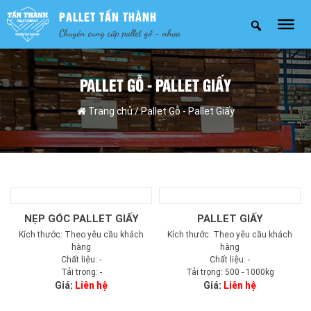
PALLET TẤN THÀNH
Chuyên cung cấp pallet gỗ - nhựa
PALLET GỖ - PALLET GIẤY
Trang chủ
/ Pallet Gỗ - Pallet Giấy
NẸP GÓC PALLET GIẤY
PALLET GIẤY
Kích thước: Theo yêu cầu khách
Kích thước: Theo yêu cầu khách
hàng
hàng
Chất liệu: -
Chất liệu: -
Tải trọng: -
Tải trọng: 500 - 1000kg
Giá:
Liên hệ
Giá:
Liên hệ