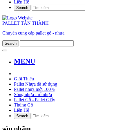
Liên Hệ
PALLET TẤN THÀNH
Chuyên cung cấp pallet gỗ - nhựa
MENU
Giới Thiệu
Pallet Nhựa đã sử dụng
Pallet nhựa mới 100%
Sóng nhựa - rổ nhựa
Pallet Gỗ - Pallet Giấy
Thùng Gỗ
Liên Hệ
sản phẩm