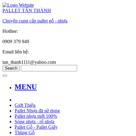
PALLET TẤN THÀNH
Chuyên cung cấp pallet gỗ - nhựa
Hotline:
0909 379 949
Email liên hệ:
tan_thanh1111@yahoo.com
MENU
Giới Thiệu
Pallet Nhựa đã sử dụng
Pallet nhựa mới 100%
Sóng nhựa - rổ nhựa
Pallet Gỗ - Pallet Giấy
Thùng Gỗ