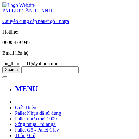
PALLET TẤN THÀNH
Chuyên cung cấp pallet gỗ - nhựa
Hotline:
0909 379 949
Email liên hệ:
tan_thanh1111@yahoo.com
MENU
Giới Thiệu
Pallet Nhựa đã sử dụng
Pallet nhựa mới 100%
Sóng nhựa - rổ nhựa
Pallet Gỗ - Pallet Giấy
Thùng Gỗ