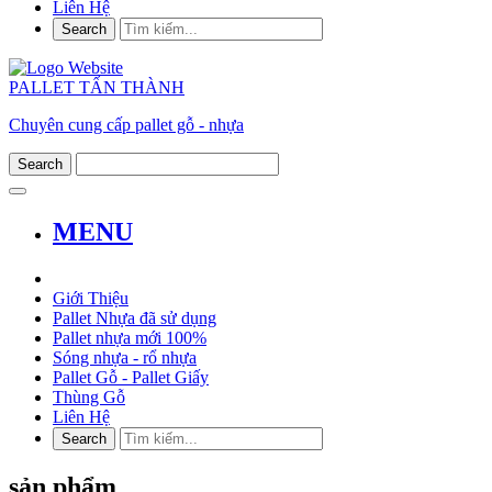
Liên Hệ
PALLET TẤN THÀNH
Chuyên cung cấp pallet gỗ - nhựa
MENU
Giới Thiệu
Pallet Nhựa đã sử dụng
Pallet nhựa mới 100%
Sóng nhựa - rổ nhựa
Pallet Gỗ - Pallet Giấy
Thùng Gỗ
Liên Hệ
sản phẩm