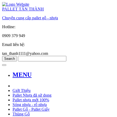
PALLET TẤN THÀNH
Chuyên cung cấp pallet gỗ - nhựa
Hotline:
0909 379 949
Email liên hệ:
tan_thanh1111@yahoo.com
MENU
Giới Thiệu
Pallet Nhựa đã sử dụng
Pallet nhựa mới 100%
Sóng nhựa - rổ nhựa
Pallet Gỗ - Pallet Giấy
Thùng Gỗ