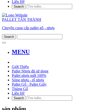
Liên Hệ
PALLET TẤN THÀNH
Chuyên cung cấp pallet gỗ - nhựa
MENU
Giới Thiệu
Pallet Nhựa đã sử dụng
Pallet nhựa mới 100%
Sóng nhựa - rổ nhựa
Pallet Gỗ - Pallet Giấy
Thùng Gỗ
Liên Hệ
sản phẩm