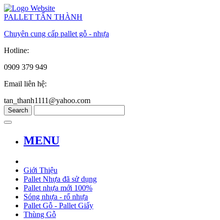
PALLET TẤN THÀNH
Chuyên cung cấp pallet gỗ - nhựa
Hotline:
0909 379 949
Email liên hệ:
tan_thanh1111@yahoo.com
MENU
Giới Thiệu
Pallet Nhựa đã sử dụng
Pallet nhựa mới 100%
Sóng nhựa - rổ nhựa
Pallet Gỗ - Pallet Giấy
Thùng Gỗ