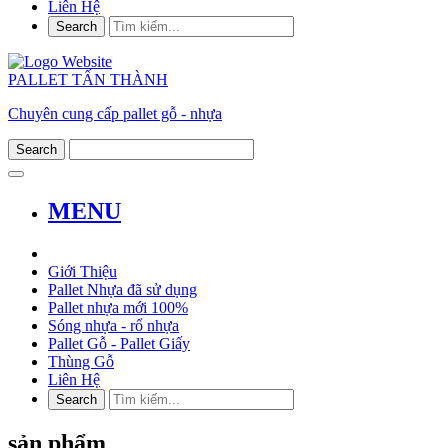
Liên Hệ
PALLET TẤN THÀNH
Chuyên cung cấp pallet gỗ - nhựa
MENU
Giới Thiệu
Pallet Nhựa đã sử dụng
Pallet nhựa mới 100%
Sóng nhựa - rổ nhựa
Pallet Gỗ - Pallet Giấy
Thùng Gỗ
Liên Hệ
sản phẩm